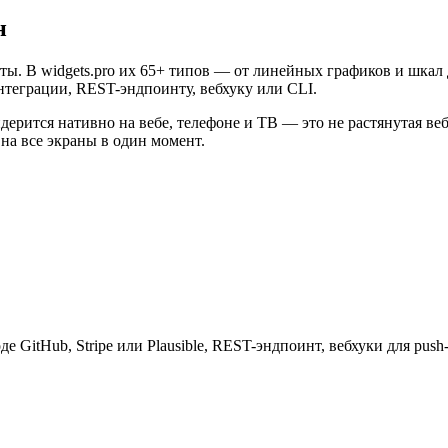
н
еты. В widgets.pro их 65+ типов — от линейных графиков и шка
нтеграции, REST-эндпоинту, вебхуку или CLI.
ндерится нативно на вебе, телефоне и ТВ — это не растянутая ве
 на все экраны в один момент.
 GitHub, Stripe или Plausible, REST-эндпоинт, вебхуки для pus