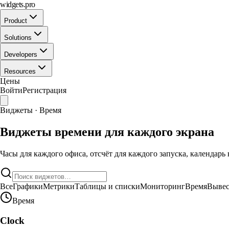
widgets.pro
Product
Solutions
Developers
Resources
Цены
Войти
Регистрация
Виджеты · Время
Виджеты времени для каждого экрана
Часы для каждого офиса, отсчёт для каждого запуска, календар
Все
Графики
Метрики
Таблицы и списки
Мониторинг
Время
Выве
Время
Clock