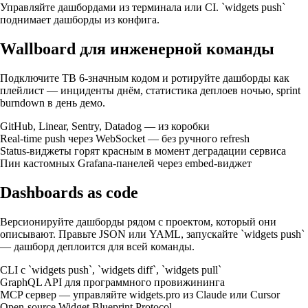
Управляйте дашбордами из терминала или CI. `widgets push`
поднимает дашборды из конфига.
Wallboard для инженерной команды
Подключите ТВ 6-значным кодом и ротируйте дашборды как
плейлист — инциденты днём, статистика деплоев ночью, sprint
burndown в день демо.
GitHub, Linear, Sentry, Datadog — из коробки
Real-time push через WebSocket — без ручного refresh
Status-виджеты горят красным в момент деградации сервиса
Пин кастомных Grafana-панелей через embed-виджет
Dashboards as code
Версионируйте дашборды рядом с проектом, который они
описывают. Правьте JSON или YAML, запускайте `widgets push`
— дашборд деплоится для всей команды.
CLI с `widgets push`, `widgets diff`, `widgets pull`
GraphQL API для программного провижининга
MCP сервер — управляйте widgets.pro из Claude или Cursor
Open-source Widget Blueprint Protocol