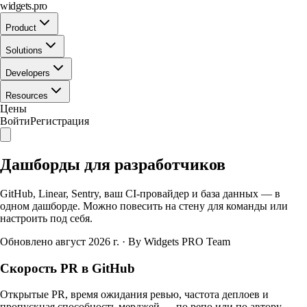
widgets.pro
Product
Solutions
Developers
Resources
Цены
Войти
Регистрация
Дашборды для разработчиков
GitHub, Linear, Sentry, ваш CI-провайдер и база данных — в
одном дашборде. Можно повесить на стену для команды или
настроить под себя.
Обновлено август 2026 г.
·
By Widgets PRO Team
Скорость PR в GitHub
Открытые PR, время ожидания ревью, частота деплоев и
пропускная способность мерджей — по репо или по автору.