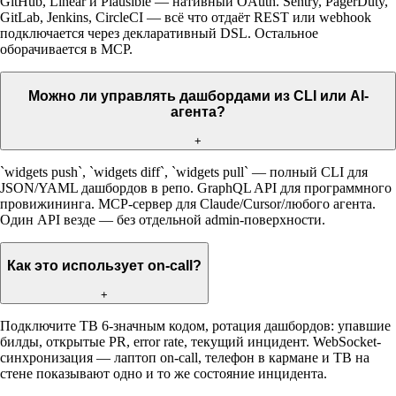
GitHub, Linear и Plausible — нативный OAuth. Sentry, PagerDuty,
GitLab, Jenkins, CircleCI — всё что отдаёт REST или webhook
подключается через декларативный DSL. Остальное
оборачивается в MCP.
Можно ли управлять дашбордами из CLI или AI-
агента?
+
`widgets push`, `widgets diff`, `widgets pull` — полный CLI для
JSON/YAML дашбордов в репо. GraphQL API для программного
провижининга. MCP-сервер для Claude/Cursor/любого агента.
Один API везде — без отдельной admin-поверхности.
Как это использует on-call?
+
Подключите ТВ 6-значным кодом, ротация дашбордов: упавшие
билды, открытые PR, error rate, текущий инцидент. WebSocket-
синхронизация — лаптоп on-call, телефон в кармане и ТВ на
стене показывают одно и то же состояние инцидента.