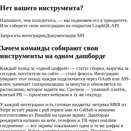
Нет вашего инструмента?
Напишите, чем пользуетесь, — мы поднимем его в приоритете.
Или соберите свою интеграцию на открытом GraphQL API.
Запросить интеграцию
Документация API
Зачем команды собирают свои
инструменты на одном дашборде
Каждый поход за «одной цифрой» — статус сборки, выручка за
сегодня, посетители на сайте — стоит фокуса. Интеграции
убирают этот поход: каждая подключается через OAuth или API-
ключ, начинает синхронизацию за минуты и обновляется по
расписанию, которое задаёте вы. Срочное — упавший платёж,
влитый PR — прилетает вебхуком в ту же секунду.
У каждой интеграции есть готовые виджеты: метрика MRR из
Stripe встаёт рядом с pull request’ами из GitHub и живыми
посетителями из Plausible на одном экране. Дашборды
рендерятся нативно на вебе, телефоне и ТВ через real-time
соединение — все экраны показывают одни и те же цифры в
один момент. Работа остаётся перед глазами. Проверки