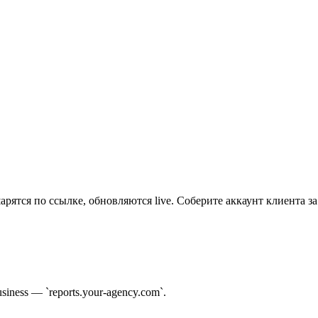
арятся по ссылке, обновляются live. Соберите аккаунт клиента за
ness — `reports.your-agency.com`.