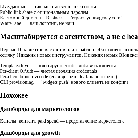
Live-данные — никакого месячного экспорта
Public-link share с опциональным паролем
Кастомный домен на Business — `reports.your-agency.com`
White-label — ваш логотип, не наш
Масштабируется с агентством, а не с he
Первые 10 клиентов влезают в один шаблон. 50-й клиент использ
ссылку. Никаких новых инструментов. Никаких новых BI-инже
Template-driven — клонируете чтобы добавить клиента
Per-client OAuth — чистая изоляция credentials
Per-client brand override (если делаете dual-brand отчёты)
CLI provisioning — `widgets push` нового клиента из конфига
Похожее
Дашборды для маркетологов
Каналы, контент, paid spend — представление маркетолога.
Дашборды для growth