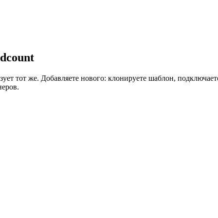
adcount
ует тот же. Добавляете нового: клонируете шаблон, подключаете 
неров.