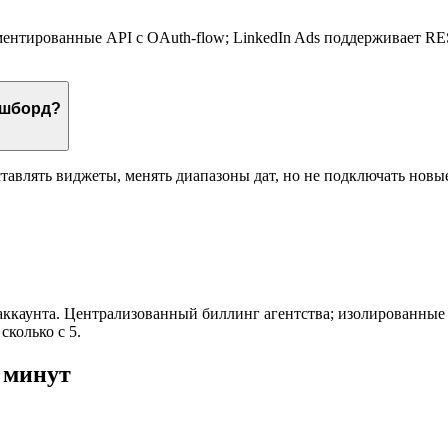
ентированные API с OAuth-flow; LinkedIn Ads поддерживает RES
ашборд?
реставлять виджеты, менять диапазоны дат, но не подключать нов
-аккаунта. Централизованный биллинг агентства; изолированные д
сколько с 5.
 минут