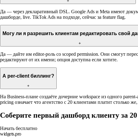
+
Да — через декларативный DSL. Google Ads и Meta имеют докум
дашборде, live. TikTok Ads на подходе, сейчас за feature flag.
Могу ли я разрешить клиентам редактировать свой д
+
Да — дайте им editor-роль со scoped permission. Они смогут пе
редактируют от их имени; опция доступна если хотите.
А per-client биллинг?
+
На Business-плане создаёте дочерние workspace из одного parent
pricing означает что агентство с 20 клиентами платит столько же, 
Соберите первый дашборд клиенту за 20
Начать бесплатно
widgets.pro