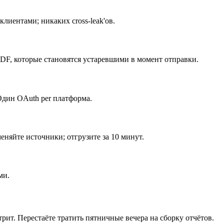
лиентами; никаких cross-leak'ов.
PDF, которые становятся устаревшими в момент отправки.
 Один OAuth per платформа.
няйте источники; отгрузите за 10 минут.
ми.
трит. Перестаёте тратить пятничные вечера на сборку отчётов.