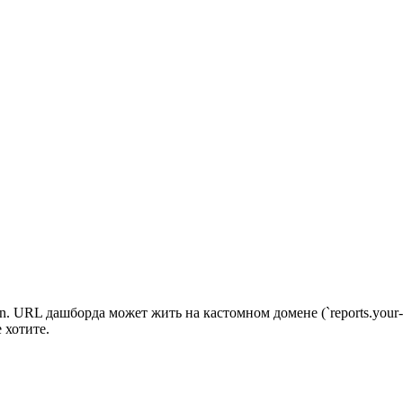
n. URL дашборда может жить на кастомном домене (`reports.your-ag
 хотите.