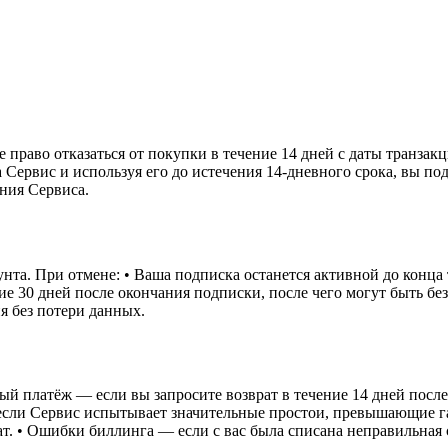
 право отказаться от покупки в течение 14 дней с даты транзак
 Сервис и используя его до истечения 14-дневного срока, вы по
ания Сервиса.
нта. При отмене: • Ваша подписка останется активной до конца
ние 30 дней после окончания подписки, после чего могут быть б
я без потери данных.
ый платёж — если вы запросите возврат в течение 14 дней посл
 если Сервис испытывает значительные простои, превышающие г
т. • Ошибки биллинга — если с вас была списана неправильная 