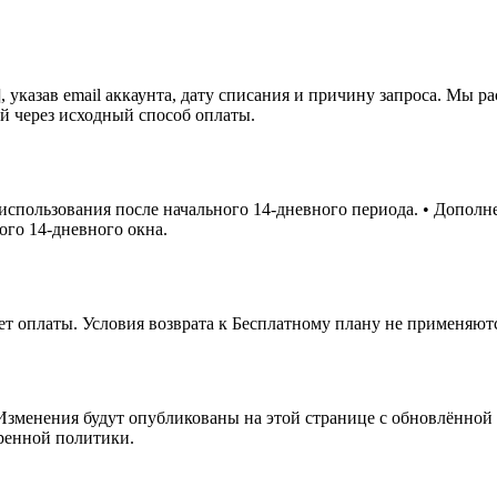
]
, указав email аккаунта, дату списания и причину запроса. Мы р
й через исходный способ оплаты.
спользования после начального 14-дневного периода. • Дополне
ого 14-дневного окна.
ет оплаты. Условия возврата к Бесплатному плану не применяют
зменения будут опубликованы на этой странице с обновлённой
ренной политики.