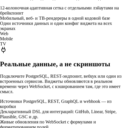
12-колоночная адаптивная сетка с отдельными лэйаутами на
брейкпоинт
Мобильный, веб- и ТВ-рендереры в одной кодовой базе
Одни источники данных и один конфиг виджета на всех
экранах
Web
Mobile
TV
Реальные данные, а не скриншоты
Подключите PostgreSQL, REST-эндпоинт, вебхук или один из
встроенных сервисов. Виджеты обновляются в реальном
времени через WebSocket, с кэшированием там, где это имеет
смысл.
Источники PostgreSQL, REST, GraphQL и webhook — из
коробки
Декларативный DSL для интеграций: GitHub, Linear, Stripe,
Plausible, GSC и др.
Живые обновления по WebSocket с формулами и
форматированием полей