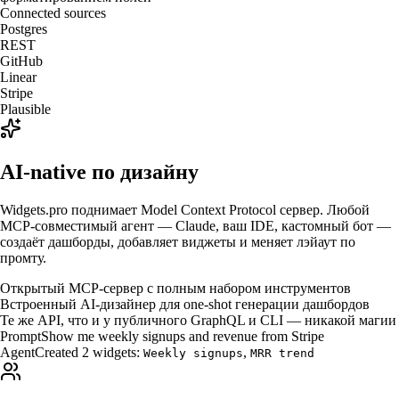
Connected sources
Postgres
REST
GitHub
Linear
Stripe
Plausible
AI-native по дизайну
Widgets.pro поднимает Model Context Protocol сервер. Любой
MCP-совместимый агент — Claude, ваш IDE, кастомный бот —
создаёт дашборды, добавляет виджеты и меняет лэйаут по
промту.
Открытый MCP-сервер с полным набором инструментов
Встроенный AI-дизайнер для one-shot генерации дашбордов
Те же API, что и у публичного GraphQL и CLI — никакой магии
Prompt
Show me weekly signups and revenue from Stripe
Agent
Created 2 widgets:
,
Weekly signups
MRR trend